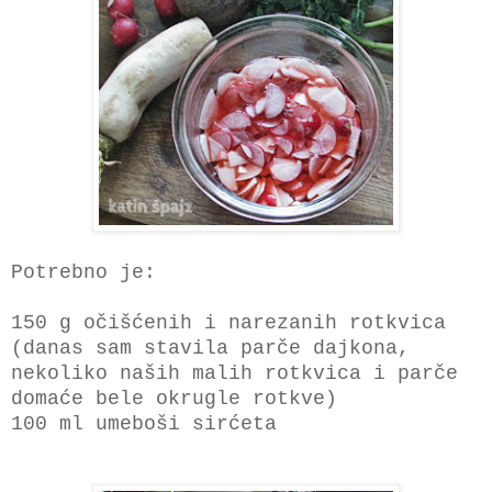
Potrebno je:
150 g očišćenih i narezanih rotkvica
(danas sam stavila parče dajkona,
nekoliko naših malih rotkvica i parče
domaće bele okrugle rotkve)
100 ml umeboši sirćeta