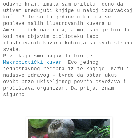
odavno kraj, imala sam priliku moćno da
uživam uređujući knjige u našoj izdavačkoj
kući. Bile su to godine u kojima se
poplava malih ilustrovanih kuvara u
Americi tek nazirala, a moj san je bio da
kod nas objavim biblioteku lepo
ilustrovanih kuvara kuhinja sa svih strana
sveta.
Prvi koji smo objavili bio je
Makrobiotički kuvar
. Evo jednog
jednostavnog recepta iz te knjige. Kažu i
nadasve zdravog - tvrde da oštar ukus
ovako brzo ukiseljenog povrća osvežava i
pročišćava organizam. Da prija, znam
sigurno.