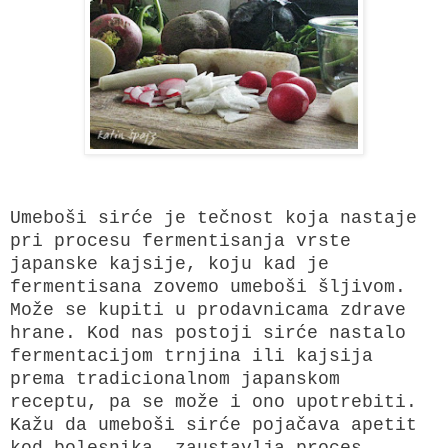
Umeboši sirće
je tečnost koja nastaje
pri procesu fermentisanja vrste
japanske kajsije, koju kad je
fermentisana zovemo umeboši šljivom.
Može se kupiti u prodavnicama zdrave
hrane. Kod nas postoji sirće nastalo
fermentacijom trnjina ili kajsija
prema tradicionalnom japanskom
receptu, pa se može i ono upotrebiti.
Kažu da umeboši sirće pojačava apetit
kod bolesnika, zaustavlja proces