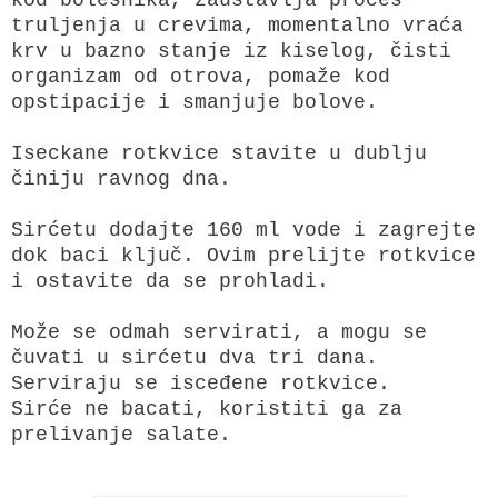
truljenja u crevima, momentalno vraća
krv u bazno stanje iz kiselog, čisti
organizam od otrova, pomaže kod
opstipacije i smanjuje bolove.
Iseckane rotkvice stavite u dublju
činiju ravnog dna.
Sirćetu dodajte 160 ml vode i zagrejte
dok baci ključ. Ovim prelijte rotkvice
i ostavite da se prohladi.
Može se odmah servirati, a mogu se
čuvati u sirćetu dva tri dana.
Serviraju se isceđene rotkvice.
Sirće ne bacati, koristiti ga za
prelivanje salate.